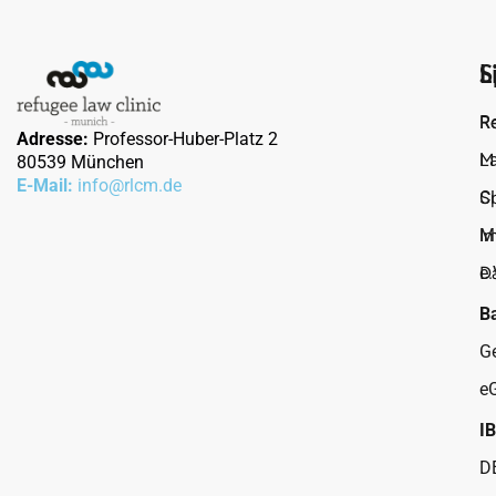
L
S
R
R
Adresse:
Professor-Huber-Platz 2
M
L
80539 München
E-Mail:
info@rlcm.de
S
Cl
I
M
D
e.
B
G
e
I
D