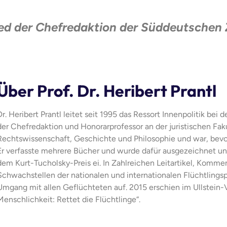
glied der Chefredaktion der Süddeutschen 
Über Prof. Dr. Heribert Prantl
Dr. Heribert Prantl leitet seit 1995 das Ressort Innenpolitik bei
der Chefredaktion und Honorarprofessor an der juristischen Fakul
Rechtswissenschaft, Geschichte und Philosophie und war, bevor
Er verfasste mehrere Bücher und wurde dafür ausgezeichnet u
dem Kurt-Tucholsky-Preis ei. In Zahlreichen Leitartikel, Komme
Schwachstellen der nationalen und internationalen Flüchtlingsp
Umgang mit allen Geflüchteten auf. 2015 erschien im Ullstein-V
Menschlichkeit: Rettet die Flüchtlinge“.