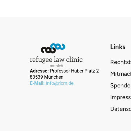
Links
Rechts
Adresse:
Professor-Huber-Platz 2
Mitmac
80539 München
E-Mail:
info@rlcm.de
Spende
Impres
Datens